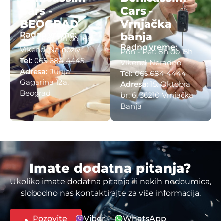
Cars -
Cars -
BEOGRAD
Vrnjačka
Radno vreme:
banja
Pon - Pet: 9h do 16h
Radno vreme:
Vikend: Na poziv
Pon - Pet: 8h do 15h
Tel:
065 684 4445
Vikend: Neradno
Adresa:
Jurija
Tel:
065 684 4444
Gagarina 12a,
Adresa:
15. Oktobra
Beograd
br. 6, 36210 Vrnjačka
Banja
Imate dodatna pitanja?
Ukoliko imate dodatna pitanja ili nekih nedoumica,
slobodno nas kontaktirajte za više informacija.
Pozovite
Viber
WhatsApp