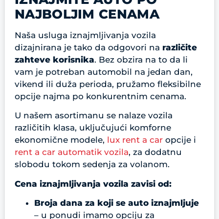
NAJBOLJIM CENAMA
Naša usluga iznajmljivanja vozila
dizajnirana je tako da odgovori na
različite
zahteve korisnika
. Bez obzira na to da li
vam je potreban automobil na jedan dan,
vikend ili duža perioda, pružamo fleksibilne
opcije najma po konkurentnim cenama.
U našem asortimanu se nalaze vozila
različitih klasa, uključujući komforne
ekonomične modele,
lux rent a car
opcije i
rent a car automatik vozila
, za dodatnu
slobodu tokom sedenja za volanom.
Cena iznajmljivanja vozila zavisi od:
Broja dana
za koji se auto iznajmljuje
– u ponudi imamo opciju za