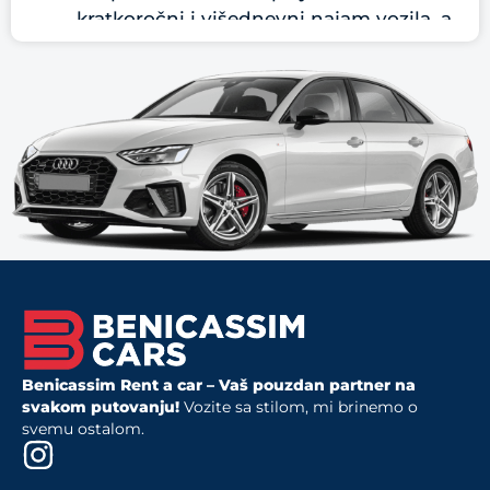
kratkoročni i višednevni najam vozila, a
naši uslovi su apsolutno u skladu sa
potrebama koje imate.
Pređene kilometraže
– u zavisnosti od
toga da li preferirate kraće gradske
vožnje ili putovanja na veće
udaljenosti, cena rent a car usluge
može varirati.
Naša rent a car ponuda uključuje:
Raznovrstan asortiman vozila
sa
manuelnim i automatskim menjačem,
kao i pogonom na benzin ili dizel.
Rent a car bez depozita
za određene
Benicassim Rent a car – Vaš pouzdan partner na
modele, omogućavajući povoljnije
svakom putovanju!
Vozite sa stilom, mi brinemo o
opcije najma.
svemu ostalom.
Drop off vozila
– mogućnost vraćanja
automobila na drugu lokaciju, poput