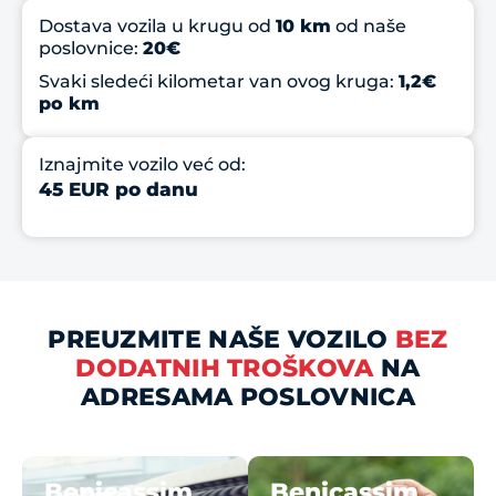
Dostava vozila u krugu od
10 km
od naše
poslovnice:
20€
Svaki sledeći kilometar van ovog kruga:
1,2€
po km
Iznajmite vozilo već od:
45 EUR po danu
PREUZMITE NAŠE VOZILO
BEZ
DODATNIH TROŠKOVA
NA
ADRESAMA POSLOVNICA
Benicassim
Benicassim