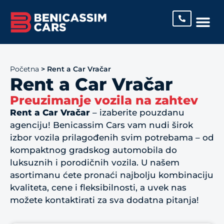
Početna
>
Rent a Car Vračar
Rent a Car Vračar
Preuzimanje vozila na zahtev
Rent a Car Vračar
– izaberite pouzdanu
agenciju! Benicassim Cars vam nudi širok
izbor vozila prilagođenih svim potrebama – od
kompaktnog gradskog automobila do
luksuznih i porodičnih vozila. U našem
asortimanu ćete pronaći najbolju kombinaciju
kvaliteta, cene i fleksibilnosti, a uvek nas
možete kontaktirati za sva dodatna pitanja!