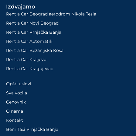
hotela, aerodroma ili drugog grada.
Izdvajamo
Cena ove rent a car usluge iznosi 20
Rent a Car Beograd aerodrom Nikola Tesla
evra za udaljenost do 10 km, uz
Rent a Car Novi Beograd
dodatnih 1,2 evra po kilometru van tog
Rent a Car Vrnjačka Banja
opsega.
Transparentne uslove
i jasno
Rent a Car Automatik
definisane troškove koji
cenovnik
jasno
Rent a Car Bežanijska Kosa
definiše.
Rent a Car Kraljevo
Rezervacije za iznajmljivanje i preuzimanja
Rent a Car Kragujevac
kola mogu se obaviti online ili putem
telefona, uz opciju izmene do 48 sati pre
Opšti uslovi
preuzimanja vozila.
Sva vozila
ZAŠTO ODABRATI
Cenovnik
BENICASSIM CARS ZA
O nama
RENT A CAR VRAČAR?
Kontakt
Beni Taxi Vrnjačka Banja
Naša rent a car vozila su
mlađe generacije
,