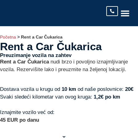
Tip Vozila
Početna
>
Rent a Car Čukarica
Rent a Car Čukarica
Preuzimanje vozila na zahtev
Rent a Car Čukarica
nudi brzo i povoljno iznajmljivanje
vozila. Rezervišite lako i preuzmite na željenoj lokaciji.
Dostava vozila u krugu od
10 km
od naše poslovnice:
20€
Svaki sledeći kilometar van ovog kruga:
1,2€ po km
Iznajmite vozilo već od:
45 EUR po danu