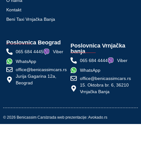
O nama
Kontakt
Beni Taxi Vrnjačka Banja
Poslovnica Beograd
Poslovnica Vrnjačka
banja
065 684 4445
Viber
065 684 4444
Viber
WhatsApp
office@benicassimcars.rs
WhatsApp
Jurija Gagarina 12a,
office@benicassimcars.rs
Beograd
15. Oktobra br. 6, 36210
Vrnjačka Banja
© 2026 Benicassim Cars
Izrada web prezentacije:
Avokado.rs