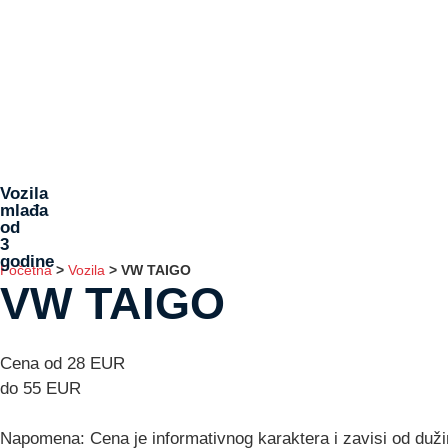
Vozila
mlađa
od
3
godine
Početna
>
Vozila
>
VW TAIGO
VW TAIGO
Cena od 28 EUR
do 55 EUR
Napomena: Cena je informativnog karaktera i zavisi od duž