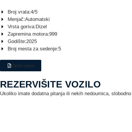
Broj vrata:
4/5
Menjač:
Automatski
Vrsta goriva:
Dizel
Zapremina motora:
999
Godište:
2025
Broj mesta za sedenje:
5
Opšti uslovi
REZERVIŠITE VOZILO
Ukoliko imate dodatna pitanja ili nekih nedoumica, slobodno 